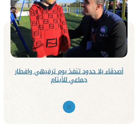
أصدقاء بلا حدود تنفذ يوم ترفيهي وافطار
جماعي للأيتام