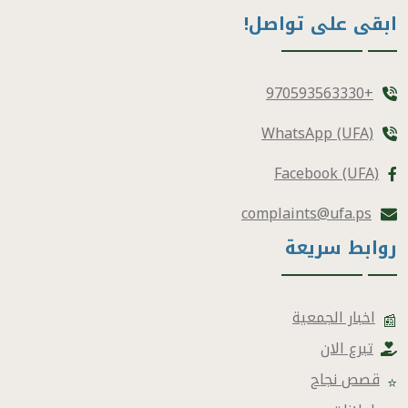
ابقى على تواصل!
+970593563330
WhatsApp (UFA)
Facebook (UFA)
complaints@ufa.ps
روابط سريعة
اخبار الجمعية
📰
تبرع الان
قصص نجاح
⭐