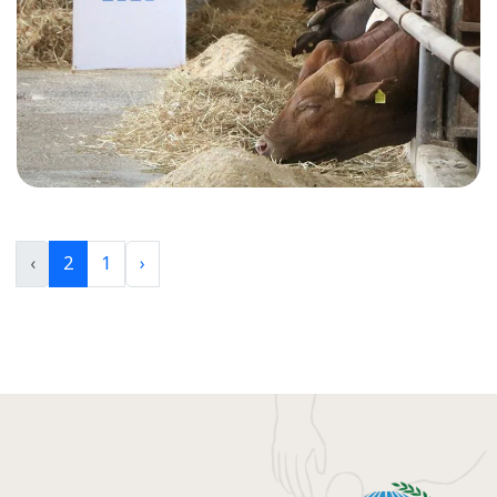
›
2
1
‹